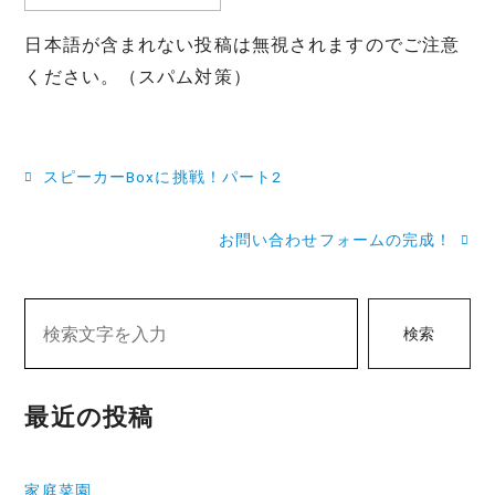
日本語が含まれない投稿は無視されますのでご注意
ください。（スパム対策）
投
スピーカーBoxに挑戦！パート2
稿
お問い合わせフォームの完成！
ナ
ビ
ゲ
検索
ー
シ
最近の投稿
ョ
ン
家庭菜園