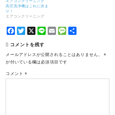
エアコンクリーニング
高圧洗浄機はこれに決ま
り！
エアコンクリーニング
F
T
X
Li
E
M
共
a
w
n
m
e
有
コメントを残す
c
it
e
ai
s
e
te
l
s
メールアドレスが公開されることはありません。
※
b
r
a
が付いている欄は必須項目です
o
g
コメント
※
o
e
k