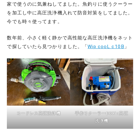
家で使うのに気兼ねしてました。魚釣りに使うクーラー
を加工し中に高圧洗浄機入れて防音対策をしてました。
今でも時々使ってます。
数年前、小さく軽く静かで高性能な高圧洗浄機をネット
で探していたら見つかりました。「
Wip cooL c10B
」
コードレス高圧洗浄機
手作りクーラーBOXin高圧
洗浄機