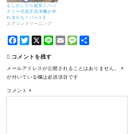
もしかしたら超安くバッ
テリー式高圧洗浄機が作
れるかも！パート3
エアコンクリーニング
F
T
X
Li
E
M
共
a
w
n
m
e
有
コメントを残す
c
it
e
ai
s
e
te
l
s
メールアドレスが公開されることはありません。
※
b
r
a
が付いている欄は必須項目です
o
g
コメント
※
o
e
k