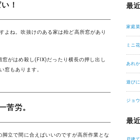
ぱい！
最
家庭
すよね。吹抜けのある家は殆ど高所窓があり
ミニ
窓がはめ殺し(FIX)だったり横長の押し出し
あれ
い窓もあります。
遊び
ジョ
一苦労。
最
の脚立で間に合えばいいのですが高所作業とな
戸建