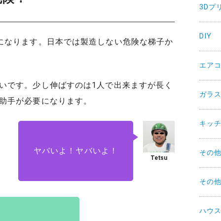
3Dプ
DIY
になります。日本では製造しない危険な梯子か
エア
いです。少し伸ばすのは1人で出来ますが長く
ガラ
助手が必要になります。
キッ
ヤバいよ！ヤバいよ！
その
その
ハウ