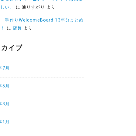
ほしい。
に
通りすがり
より
 手作りWelcomeBoard 13年分まとめ
開！
に
店長
より
ーカイブ
年7月
年5月
年3月
年1月