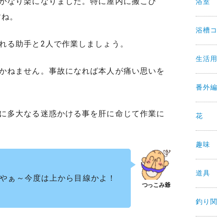
かなり楽になりました。特に屋内に搬こび
浴室
すね。
浴槽
れる助手と2人で作業しましょう。
生活
かねません。事故になれば本人が痛い思いを
番外
に多大なる迷惑かける事を肝に命じて作業に
花
趣味
道具
やぁ～今度は上から目線かよ！
釣り