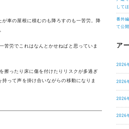
して
番外編
たが車の屋根に積むのも降ろすのも一苦労。降
て公
。
ア
一苦労でこれはなんとかせねばと思っていま
2026
を擦ったり床に傷を付けたりリスクが多過ぎ
を持って声を掛け合いながらの移動になりま
2026
2026
2026